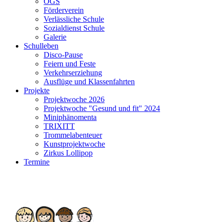
OGS
Förderverein
Verlässliche Schule
Sozialdienst Schule
Galerie
Schulleben
Disco-Pause
Feiern und Feste
Verkehrserziehung
Ausflüge und Klassenfahrten
Projekte
Projektwoche 2026
Projektwoche "Gesund und fit" 2024
Miniphänomenta
TRIXITT
Trommelabenteuer
Kunstprojektwoche
Zirkus Lollipop
Termine