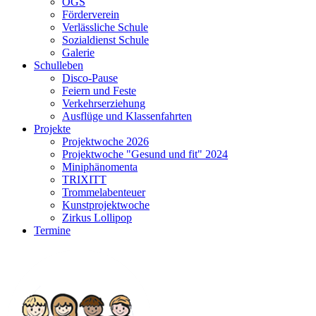
OGS
Förderverein
Verlässliche Schule
Sozialdienst Schule
Galerie
Schulleben
Disco-Pause
Feiern und Feste
Verkehrserziehung
Ausflüge und Klassenfahrten
Projekte
Projektwoche 2026
Projektwoche "Gesund und fit" 2024
Miniphänomenta
TRIXITT
Trommelabenteuer
Kunstprojektwoche
Zirkus Lollipop
Termine